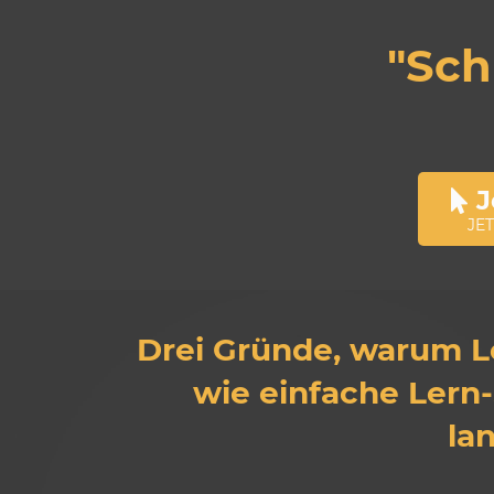
"Sch
J
JET
Drei Gründe, warum L
wie einfache Lern-
la