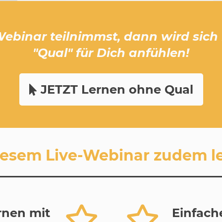
binar teilnimmst, dann wird sich 
"Qual" für Dich anfühlen!
JETZT Lernen ohne Qual
esem Live-Webinar zudem ler
ernen mit
Einfach