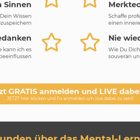
n Sinnen
Merkte
 Dein Wissen
Schaffe prof
bzuspeichern
einen innere
Gedanken
Nie wie
e kann ich es
Wie Du Dich 
beeinflussen
souverän un
zt GRATIS anmelden und LIVE dabei
JETZT hier klicken und fix anmelden um live dabei zu sein!
unden über das Mental-Lern-