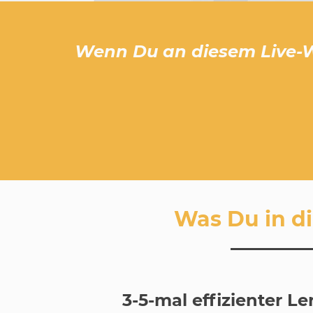
Wenn Du an diesem Live-We
Was Du in di
3-5-mal effizienter L