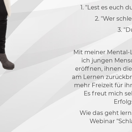
1. "Lest es euch d
2. "Wer schl
3. "D
Mit meiner Mental
ich jungen Mens
eröffnen, ihnen di
am Lernen zurückbri
mehr Freizeit für i
Es freut mich se
Erfol
Wie das geht lern
Webinar "Schlau