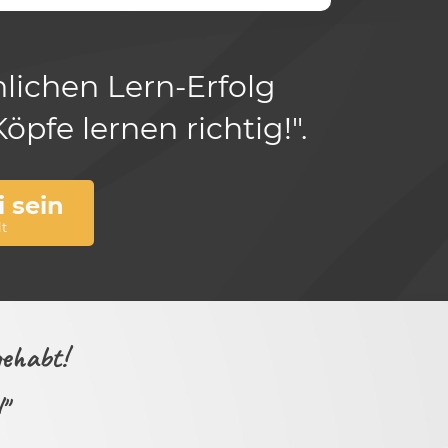
lichen Lern-Erfolg
fe lernen richtig!".
 sein
t
 gehabt!
"