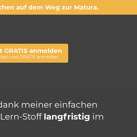
nschen auf dem Weg zur Matura.
zt GRATIS anmelden
licken und GRATIS anmelden
dank meiner einfachen
 Lern-Stoff
langfristig
im