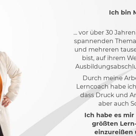
Ich bin M
...
vor über 30 Jahre
spannenden Thema 
und mehreren tause
bist, auf ihrem W
Ausbildungsabschlu
Durch meine Arbei
Lerncoach habe ic
dass Druck und A
aber auch S
Ich habe es mir
größten Lern
einzureißen