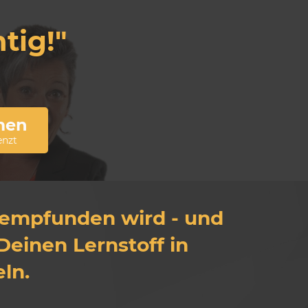
tig!"
men
enzt
 empfunden wird - und
Deinen Lernstoff in
ln.