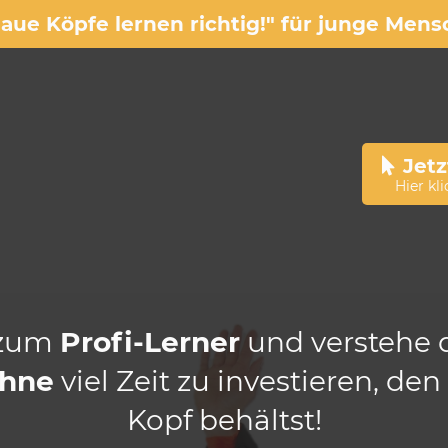
laue Köpfe lernen richtig!" für junge Me
Jet
Hier k
zum
Profi-Lerner
und verstehe 
hne
viel Zeit zu investieren, den
Kopf behältst!