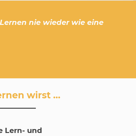
Lernen nie wieder wie eine
nen wirst ...
e Lern- und