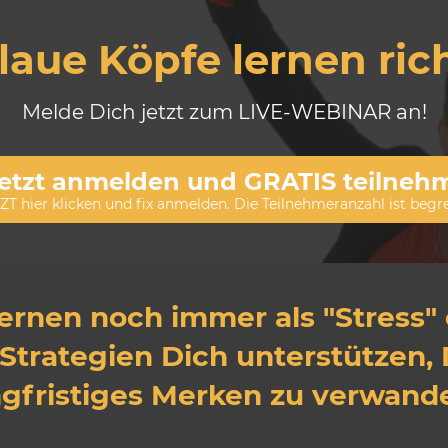
laue Köpfe lernen rich
Melde Dich jetzt zum LIVE-WEBINAR an!
etzt anmelden und GRATIS teilneh
ZT hier klicken und fix anmelden. Die Teilnehmeranzahl ist begr
ernen noch immer als "Stress"
Strategien Dich unterstützen, 
ngfristiges Merken zu verwande